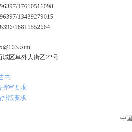
396397
/17610516098
396397
/13439279015
639
6
/18811552664
qx@163.com
西城区阜外大街
乙
2
2
号
告书
告撰写要求
告排版要求
中