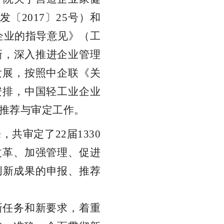
发
〔
201
7
〕
2
5
号）和
企业的指导意见》（工
新，深入推进企业管理
发展，按照中企联《关
安排，中国轻工业企业
推荐与审定工作。
来，共审定
了
2
2
届
1
330
改革、加强管理、促进
创新成果的申报、推荐
新任务和新要求，着重