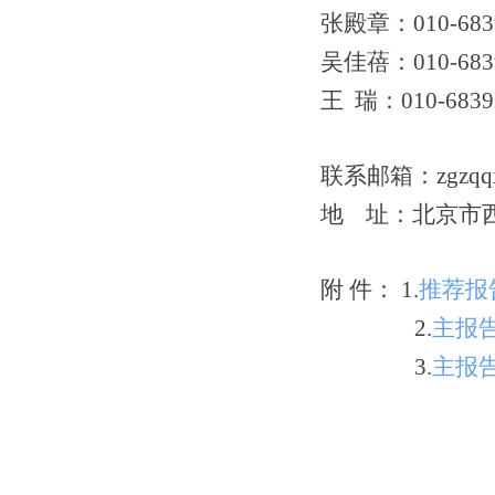
张殿章
：
010-68
吴佳蓓
：
010-68
王
瑞
：
010-6839
联系邮箱：
zgzq
地
址：北京市
附
件：
1
.
推荐报
2
.
主报
3
.
主报