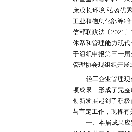
康成长环
境
弘扬优
工业和信息化部
等
6
信部联政法
〔
202
1
〕
体系和管理能力现代
于组织申报第
三十
届
管理协会现组织开
展
轻工企业管理现
项成果，形成了完整
创新发展起到了积极
与审定工作，现将有
一、本届成果应