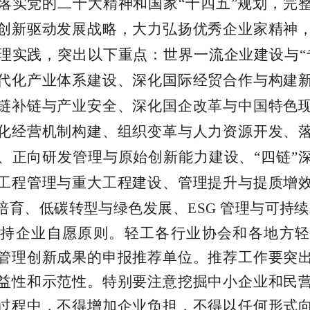
落实党的二十大精神和国
家
“
十四
五
”
规划，完
创新驱动发展战略，大力弘扬优秀企业家精神
理实践，突出以下重点：世界一流企业建设
与
“
代化产业体系建设、深化国际经贸合作与构建
链补链与产业安全、深化国企改革与中国特色
化经营机制构建、组织变革与人力资源开发、
、正向研发管理与原始创新能力建设、“四
链
”
工程管理与重大工程建设、管理提升与提质增
培育、低碳转型与绿色发展
、
ESG
管理与可持续
坚持企业自愿原则。轻工各行业协会和各地方轻
管理创新成果的申报推荐单位。推荐工作要突
益性和示范性。特别要注意挖掘中小企业和民
过程中，不得增加企业负担，不得以任何形式