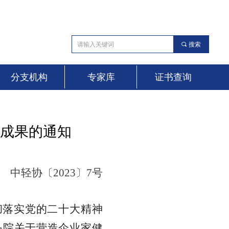
끠
搜索
分支机构
专家库
证书查询
新成果的通知
中轻协〔202
3
〕
7
号
彻落实党的二十大精神
务院关于营造企业家健