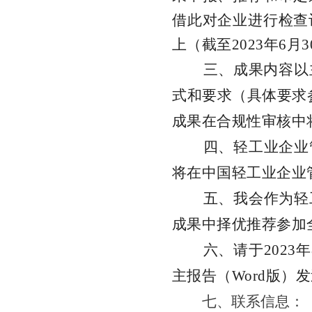
借此对企业进行检查
上（截
至
202
3
年
6
月
3
三、成果内容以
式和要求（具体要求
成果在合规性审核中
四、轻工业企业
将在
中国轻工业企业
五
、
我会作为轻
成果中择优推荐参加
六、请
于
202
3
年
主报告
（
Wor
d
版）发
七
、联系信息：