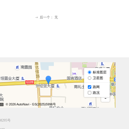
后一个：
无
ꁹ
235
8295号