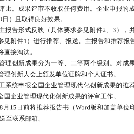
评比。成果评审不收取任何费用。企业申报的
0
日）且取得良好效果。
主报告形式反映（具体要求参见附
件
2
、
3
），
参见附
件
1
）进行推荐、报送。主报告和推荐报
将直接淘汰。
管理创新成果分为一等、二等两个级别。对成
管理创新大会
上颁发单位证牌和个人证书。
工系统申报全国企业管理现代化创新成果的推
全国企业管理现代化创新成果的评审工作
。
8
月
15
日前将推荐报告书
（
Wor
d
版和加盖单位
送至联系邮箱。