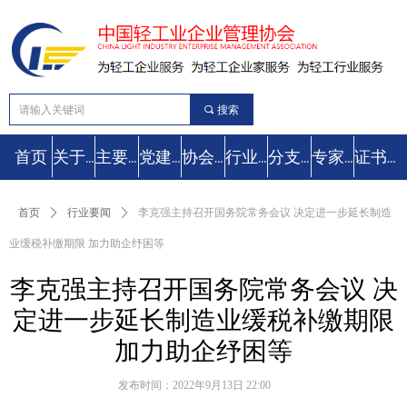
끠
搜索
首页
关于协会
主要工作
党建工作
协会动态
行业要闻
分支机构
专家库
证书查询
首页
ꄲ
行业要闻
ꄲ
李克强主持召开国务院常务会议 决定进一步延长制造
业缓税补缴期限 加力助企纾困等
李克强主持召开国务院常务会议 决
定进一步延长制造业缓税补缴期限
加力助企纾困等
发布时间：
2022年9月13日
22:00