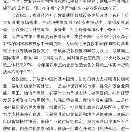
元。同时，对制造业新增增值税留抵税额即申即退，到账平均时间压
缩至2个工作日，预计今年后4个月再为制造业企业退税320亿元。
会议指出，推进经济社会发展薄弱领域设备更新改造，有利于扩
大制造业市场需求，推动消费恢复成为经济主拉动力，增强发展后
劲。会议决定，对制造业、服务业、社会服务领域和中小微企业、个
体工商户等在第四季度更新改造设备，支持全国性商业银行以不高于
3.2%的利率积极投放中长期贷款。人民银行按贷款本金的100%对商业
银行予以专项再贷款支持。专项再贷款额度2000亿元以上，尽量满足
实际需求，期限1年、可展期两次。同时落实已定政策，中央财政为贷
款主体贴息2.5%，今年第四季度内更新改造设备的贷款主体实际贷款
成本不高于0.7%。
会议指出，开放是中国的基本国策，进出口有力支撑稳增长稳就
业，要加力稳定外贸外资。一是支持保订单拓市场。强化外贸企业用
能、用工、物流等保障，必要时全力予以支持，确保履约。把外经贸
发展专项资金加快用到位。加强出境参展、商洽等服务保障。二是推
动外贸新业态更大发展，抓紧新设一批跨境电商综合试验区等，更大
力度支持海外仓建设。三是提升港口集疏运和境内运输效率，确保进
出口货物快转快运。保障产业链供应链稳定。持续清理口岸服务不合
理收费。四是强化要素保障，推动一批重点外资项目尽快落地。进一