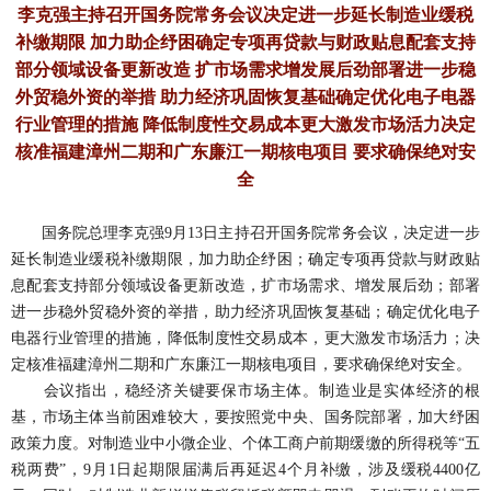
李克强主持召开国务院常务会议决定进一步延长制造业缓税
补缴期限
加力助企纾困确定专项再贷款与财政贴息配套支持
部分领域设备更新改造
扩市场需求增发展后劲部署进一步稳
外贸稳外资的举措
助力经济巩固恢复基础确定优化电子电器
行业管理的措施
降低制度性交易成本更大激发市场活力决定
核准福建漳州二期和广东廉江一期核电项目
要求确保绝对安
全
国务院总理李克强
9月13日主持召开国务院常务会议，决定进一步
延长制造业缓税补缴期限，加力助企纾困；确定专项再贷款与财政贴
息配套支持部分领域设备更新改造，扩市场需求、增发展后劲；部署
进一步稳外贸稳外资的举措，助力经济巩固恢复基础；确定优化电子
电器行业管理的措施，降低制度性交易成本，更大激发市场活力；决
定核准福建漳州二期和广东廉江一期核电项目，要求确保绝对安全。
会议指出，稳经济关键要保市场主体。制造业是实体经济的根
基，市场主体当前困难较大，要按照党中央、国务院部署，加大纾困
政策力度。对制造业中小微企业、个体工商户前期缓缴的所得税等
“五
税两费”，9月1日起期限届满后再延迟4个月补缴，涉及缓税4400亿