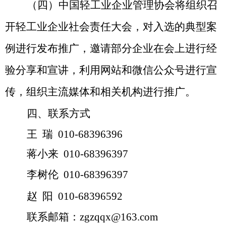
（四）中国轻工业企业管理协会将组织召
开轻工业企业社会责任大会，对入选的
典型
案
例
进行
发布推广
，邀请部分企业在会上进行经
验分享和宣讲，利用网站和
微信公众号
进行宣
传，组织主流媒体和相关机构进行推广。
四、联系方式
王
瑞 010-68396
396
蒋小来
010-6839639
7
李树伦
010-6839639
7
赵
阳
010-68396
592
联系邮箱：zgzqqx@163.com