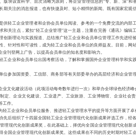
、版块设置科学、层次清晰为原则，将企业管理信息的“专、新、深”和各
长期关注的消息报道，也有快捷及时、短小精悍的新闻。既有国家宏观
是供轻工企业管理者和企协会员单位阅读、参考的一个免费交流的内部
求和关注点，紧扣“轻工企业管理”这一主题，注重在完善《通讯》编辑
理创新理论与实践报道、总结推广轻工企业和会员单位管理工作先进经
性、针对性和可读性，成为轻工企业和会员单位的良师益友。目前，网
企业刊登网上广告，以提高会员单位的知名度和影响力。
轻工企业和会员单位出国考察活动，了解和掌握国外企业管理科学和实
单位参加国资委、工信部、商务部等有关部委举办的高层经济和企业管
企业文化建设活动（此项活动每奇数年进行一次）和举办全球绿色经济峰
和制定、企业文化建设、工业遗产、工业旅游、工业博物馆、企业社会责
等工作。
为轻工企业和会员单位服务、推进轻工业管理水平的提升等方面开展了卓
工企协先后组织了十四届全国轻工业企业管理现代化创新成果评选工作，经
轻工业管理现代化创新成果奖，在此基础上，择优向全国企业管理现代化创新
获得全国企业管理现代化创新成果奖。这些成果在不同的历史时期对轻工