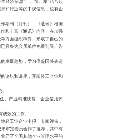
类经济信息“广、博、精”结合起
信息和行业等的中观信息，也有企
工作期刊（月刊），《通讯》根据
工作和丰富《通讯》内容、在加强
验等方面组织稿件，形成了自己的
站已具备为会员单位免费刊登广告
践的发展趋势，学习借鉴国外先进
理的论坛和讲座，开阔轻工企业和
会。
任、产业精准扶贫、企业信用评
有成效的工作。
各地轻工业企业申报、专家评审，
成果审定委员会作了推荐，其中有
企业乃至全国其他企业管理水平的