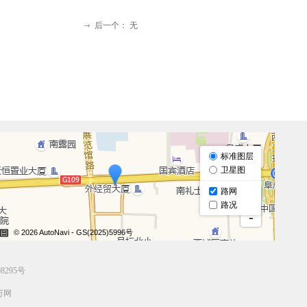
后一个：
无
ꁹ
3852
8295号
 万网