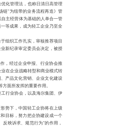
方位优化管理法，也称日清日高管理
市场链”为纽带的业务流程再造》管
以自主经营体为基础的人单合一管
新一等成果，成为轻工企业乃至全
由于组织工作扎实，审核推荐项目
企业新纪录审定委员会决定，被授
审工作，经过企业申报、行业协会推
企业在企业战略转型和商业模式转
制、产品文化营销、企业文化建设
等方面所发挥的重要作用。
轻工行业协会，以及海尔集团、伊
新形势下，中国轻工企协将在上级
求和目标，努力把企协建设成一个
、反映诉求、规范行为”的作用，